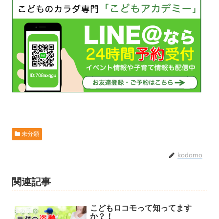
未分類
kodomo
関連記事
こどもロコモって知ってます
未分類
か？！